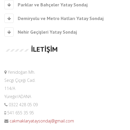
Parklar ve Bahçeler Yatay Sondaj
Demiryolu ve Metro Hatları Yatay Sondaj
Nehir Geçişleri Yatay Sondaj
İLETIŞIM
Yenidoğan Mh.
Secgi Çiçeği Cad.
114/A
Yüreğir/ADANA
0322 428 05 09
541 655 35 95
cakmaklaryataysondaj@gmail.com